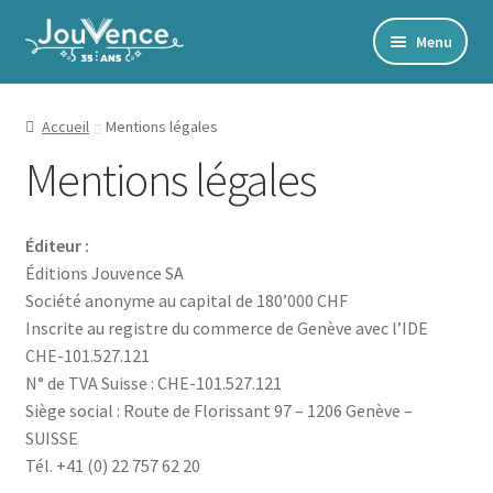
Aller
Aller
Menu
à
au
Accueil
la
contenu
navigation
Mon Compte
Accueil
Mentions légales
Mentions légales
Newsletter
Édito
Éditeur :
Accords toltèques
Éditions Jouvence SA
Communication NonViolente
Société anonyme au capital de 180’000 CHF
Inscrite au registre du commerce de Genève avec l’IDE
Livres numériques et audios
CHE-101.527.121
Catalogue
N° de TVA Suisse : CHE-101.527.121
Siège social : Route de Florissant 97 – 1206 Genève –
SUISSE
Ouvrir
Développement personnel
Tél. +41 (0) 22 757 62 20
le
Ouvrir
Alimentation | Forme | Santé